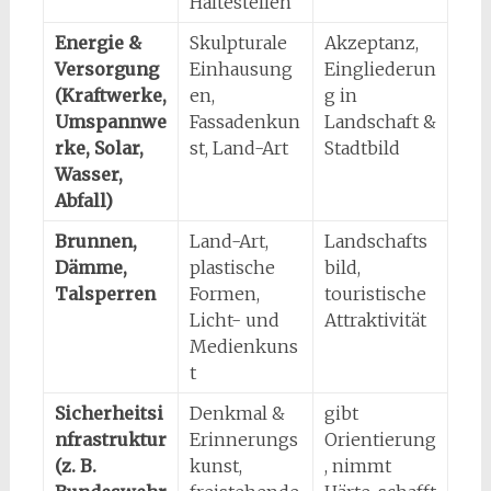
Haltestellen
Energie &
Skulpturale
Akzeptanz,
Versorgung
Einhausung
Eingliederun
(Kraftwerke,
en,
g in
Umspannwe
Fassadenkun
Landschaft &
rke, Solar,
st, Land-Art
Stadtbild
Wasser,
Abfall)
Brunnen,
Land-Art,
Landschafts
Dämme,
plastische
bild,
Talsperren
Formen,
touristische
Licht- und
Attraktivität
Medienkuns
t
Sicherheitsi
Denkmal &
gibt
nfrastruktur
Erinnerungs
Orientierung
(z. B.
kunst,
, nimmt