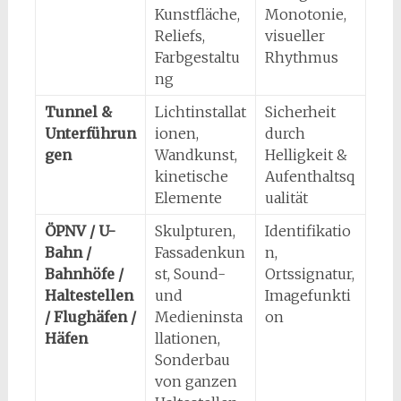
Kunstfläche,
Monotonie,
Reliefs,
visueller
Farbgestaltu
Rhythmus
ng
Tunnel &
Lichtinstallat
Sicherheit
Unterführun
ionen,
durch
gen
Wandkunst,
Helligkeit &
kinetische
Aufenthaltsq
Elemente
ualität
ÖPNV / U-
Skulpturen,
Identifikatio
Bahn /
Fassadenkun
n,
Bahnhöfe /
st, Sound-
Ortssignatur,
Haltestellen
und
Imagefunkti
/ Flughäfen /
Medieninsta
on
Häfen
llationen,
Sonderbau
von ganzen