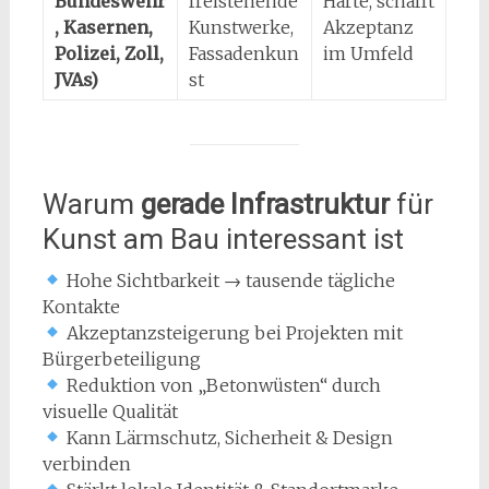
Bundeswehr
freistehende
Härte, schafft
, Kasernen,
Kunstwerke,
Akzeptanz
Polizei, Zoll,
Fassadenkun
im Umfeld
JVAs)
st
Warum
gerade Infrastruktur
für
Kunst am Bau interessant ist
Hohe Sichtbarkeit → tausende tägliche
Kontakte
Akzeptanzsteigerung bei Projekten mit
Bürgerbeteiligung
Reduktion von „Betonwüsten“ durch
visuelle Qualität
Kann Lärmschutz, Sicherheit & Design
verbinden