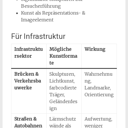
Besucherführung
Kunst als Repräsentations- &
Imageelement
Für Infrastruktur
Infrastruktu
Mögliche
Wirkung
rsektor
Kunstforma
te
Brücken &
Skulpturen,
Wahrnehmu
Verkehrsba
Lichtkunst,
ng,
uwerke
farbcodierte
Landmarke,
Träger,
Orientierung
Geländerdes
ign
Straßen &
Lärmschutz
Aufwertung,
Autobahnen
wände als
weniger